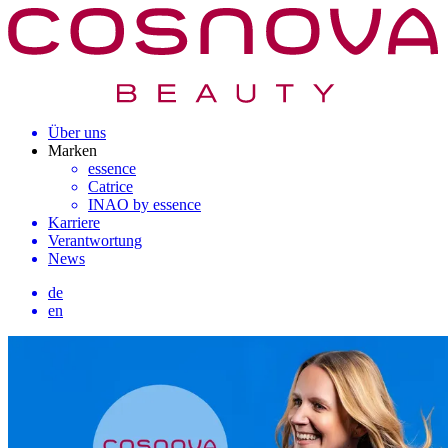
Über uns
Marken
essence
Catrice
INAO by essence
Karriere
Verantwortung
News
de
en