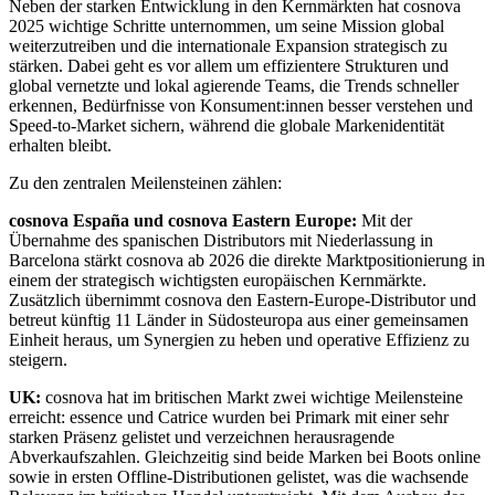
Neben der starken Entwicklung in den Kernmärkten hat cosnova
2025 wichtige Schritte unternommen, um seine Mission global
weiterzutreiben und die internationale Expansion strategisch zu
stärken. Dabei geht es vor allem um effizientere Strukturen und
global vernetzte und lokal agierende Teams, die Trends schneller
erkennen, Bedürfnisse von Konsument:innen besser verstehen und
Speed-to-Market sichern, während die globale Markenidentität
erhalten bleibt.
Zu den zentralen Meilensteinen zählen:
cosnova España und cosnova Eastern Europe:
Mit der
Übernahme des spanischen Distributors mit Niederlassung in
Barcelona stärkt cosnova ab 2026 die direkte Marktpositionierung in
einem der strategisch wichtigsten europäischen Kernmärkte.
Zusätzlich übernimmt cosnova den Eastern-Europe-Distributor und
betreut künftig 11 Länder in Südosteuropa aus einer gemeinsamen
Einheit heraus, um Synergien zu heben und operative Effizienz zu
steigern.
UK:
cosnova hat im britischen Markt zwei wichtige Meilensteine
erreicht: essence und Catrice wurden bei Primark mit einer sehr
starken Präsenz gelistet und verzeichnen herausragende
Abverkaufszahlen. Gleichzeitig sind beide Marken bei Boots online
sowie in ersten Offline-Distributionen gelistet, was die wachsende