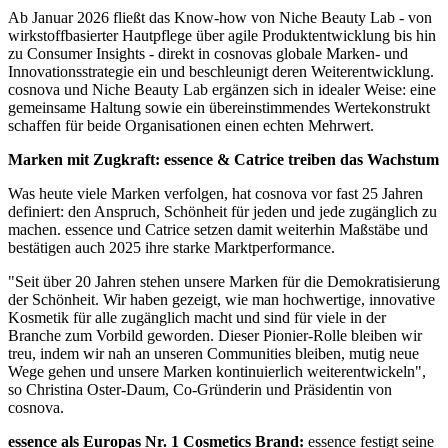
Ab Januar 2026 fließt das Know-how von Niche Beauty Lab - von
wirkstoffbasierter Hautpflege über agile Produktentwicklung bis hin
zu Consumer Insights - direkt in cosnovas globale Marken- und
Innovationsstrategie ein und beschleunigt deren Weiterentwicklung.
cosnova und Niche Beauty Lab ergänzen sich in idealer Weise: eine
gemeinsame Haltung sowie ein übereinstimmendes Wertekonstrukt
schaffen für beide Organisationen einen echten Mehrwert.
Marken mit Zugkraft: essence & Catrice treiben das Wachstum
Was heute viele Marken verfolgen, hat cosnova vor fast 25 Jahren
definiert: den Anspruch, Schönheit für jeden und jede zugänglich zu
machen. essence und Catrice setzen damit weiterhin Maßstäbe und
bestätigen auch 2025 ihre starke Marktperformance.
"Seit über 20 Jahren stehen unsere Marken für die Demokratisierung
der Schönheit. Wir haben gezeigt, wie man hochwertige, innovative
Kosmetik für alle zugänglich macht und sind für viele in der
Branche zum Vorbild geworden. Dieser Pionier-Rolle bleiben wir
treu, indem wir nah an unseren Communities bleiben, mutig neue
Wege gehen und unsere Marken kontinuierlich weiterentwickeln",
so Christina Oster-Daum, Co-Gründerin und Präsidentin von
cosnova.
essence als Europas Nr. 1 Cosmetics Brand:
essence festigt seine