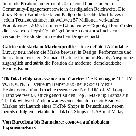
führende Position und erreicht 2025 neue Dimensionen im
Community-Engagement sowie in der digitalen Reichweite. Die
Juicy-Bomb-Familie bleibt ein Kultprodukt: echte Must-haves in
jedem Teenagerzimmer mit weltweit 57 Millionen verkauften
Produkten seit 2020. Limitierte Editionen wie "Spooky Bomb" oder
die "essence x Pepsi Collab" gehören zu den am schnellsten
verkauften Produkten im deutschen Drogeriemarkt.
Catrice mit starkem Markenprofil:
Catrice definiert Affordable
Luxury neu, indem die Marke bewusst in Design, Performance und
Innovation investiert. So macht Catrice Premium-Beauty-Ansprüche
zugänglich und stärkt die Position als moderne, demokratische
Beauty-Brand.
TikTok-Erfolg von essence und Catrice:
Die Kampagne "JELLY
vs. BOUNCY" stellte im Herbst 2025 neue Social-Media-
Bestmarken auf und machte essence zur Nr. 1 TikTok Make-up
Brand weltweit. Catrice gehört zu den Top 3 Make-up Brands auf
TikTok weltweit. Zudem war essence eine der ersten Beauty-
Marken mit Launch eines TikTok Shops in Deutschland, neben
bereits erfolgreich etablierten TikTok Shops in USA und Malaysia.
Von Barcelona bis Bangalore: cosnova auf globalem
Expansionskurs