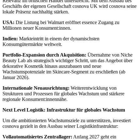
Relevanz im britischen Handel unterstreicht. Mit dem Ausbau des
Geschäfts der eigenen Gesellschaft cosnova UK wird cosnova seine
lokale Präsenz nachhaltig stärken.
USA:
Die Listung bei Walmart eröffnet essence Zugang zu
Millionen neuer Konsument:innen.
Indien:
Markteintritt in einem der dynamischsten
Konsumgütermärkte weltweit.
Portfolio-Expansion durch Akquisition:
Übernahme von Niche
Beauty Lab als strategisch wichtiger Schritt, um das Angebot über
dekorative Kosmetik hinaus auszubauen und neue
Wachstumspotenziale im Skincare-Segment zu erschließen (ab
Januar 2026).
Internationale Neuausrichtung:
Weiterentwicklung von
Strukturen und Prozessen für globales Wachstum und stärkere
regionale Konsument:innennähe.
Next Level Logistik: Infrastruktur für globales Wachstum
Um die ambitionierten Wachstumsziele zu unterstützen, investiert
cosnova gezielt in den Ausbau seiner Logistikinfrastruktur:
Vollautomatisiertes Zentrallager:
Anfang 2027 geht ein