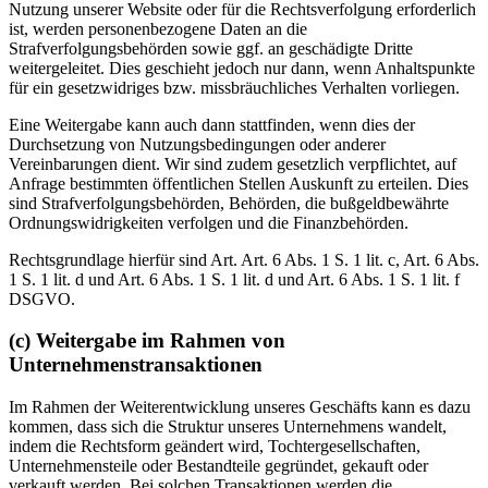
Nutzung unserer Website oder für die Rechtsverfolgung erforderlich
ist, werden personenbezogene Daten an die
Strafverfolgungsbehörden sowie ggf. an geschädigte Dritte
weitergeleitet. Dies geschieht jedoch nur dann, wenn Anhaltspunkte
für ein gesetzwidriges bzw. missbräuchliches Verhalten vorliegen.
Eine Weitergabe kann auch dann stattfinden, wenn dies der
Durchsetzung von Nutzungsbedingungen oder anderer
Vereinbarungen dient. Wir sind zudem gesetzlich verpflichtet, auf
Anfrage bestimmten öffentlichen Stellen Auskunft zu erteilen. Dies
sind Strafverfolgungsbehörden, Behörden, die bußgeldbewährte
Ordnungswidrigkeiten verfolgen und die Finanzbehörden.
Rechtsgrundlage hierfür sind Art. Art. 6 Abs. 1 S. 1 lit. c, Art. 6 Abs.
1 S. 1 lit. d und Art. 6 Abs. 1 S. 1 lit. d und Art. 6 Abs. 1 S. 1 lit. f
DSGVO.
(c) Weitergabe im Rahmen von
Unternehmenstransaktionen
Im Rahmen der Weiterentwicklung unseres Geschäfts kann es dazu
kommen, dass sich die Struktur unseres Unternehmens wandelt,
indem die Rechtsform geändert wird, Tochtergesellschaften,
Unternehmensteile oder Bestandteile gegründet, gekauft oder
verkauft werden. Bei solchen Transaktionen werden die