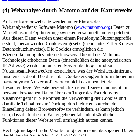
(d) Webanalyse durch Matomo auf der Karriereseite
Auf der Karrierewebseite werden unter Einsatz der
Webanalysedienst-Software Matomo (
www.matomo.org
) Daten zu
Marketing- und Optimierungszwecken gesammelt und gespeichert.
Aus diesen Daten werden unter einem Pseudonym Nutzungsprofile
erstellt, hierzu werden Cookies eingesetzt (siehe unter Ziffer 3 dieser
Datenschutzhinweise). Die Cookies ermöglichen die
Wiedererkennung des Internetbrowsers. Die mit der Matomo-
Technologie erhobenen Daten (einschließlich deine anonymisierten
IP-Adresse) werden an unseren Server übertragen und zu
Nutzungsanalysezwecken gespeichert, was der Websiteoptimierung
unsererseits dient. Die durch das Cookie erzeugten Informationen im
pseudonymen Nutzerprofil werden nicht dazu benutzt, den
Besucher dieser Website persönlich zu identifizieren und nicht mit
personenbezogenen Daten über den Träger des Pseudonyms
zusammengeführt. Sie können die Verwendung der Cookies und
damit die Teilnahme am Tracking durch eine entsprechende
Einstellung deiner Browsersoftware verhindern, es kann jedoch
sein, dass du in diesem Fall gegebenenfalls nicht sämtliche
Funktionen dieser Website voll umfänglich nutzen kannst.
Rechtsgrundlage für die Verarbeitung der personenbezogenen Daten
der Nutzer ist Art. 6 Abs. 1 S. 1 a) DSGVO.